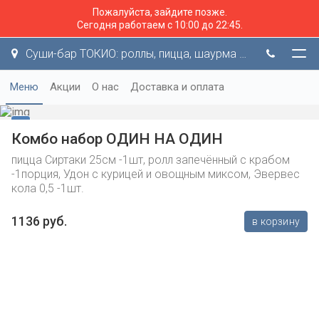
Пожалуйста, зайдите позже.
Сегодня работаем с 10:00 до 22:45.
Суши-бар ТОКИО: роллы, пицца, шаурма и не только!
Меню
Акции
О нас
Доставка и оплата
Комбо набор ОДИН НА ОДИН
пицца Сиртаки 25см -1шт, ролл запечённый с крабом
-1порция, Удон с курицей и овощным миксом, Эвервес
кола 0,5 -1шт.
1136 руб.
в корзину