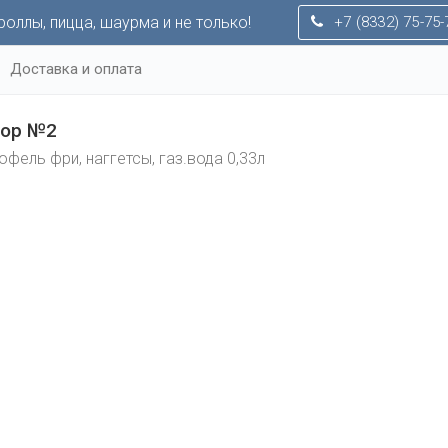
оллы, пицца, шаурма и не только!
+7 (8332) 75-75-
Доставка и оплата
бор №2
офель фри, наггетсы, газ.вода 0,33л