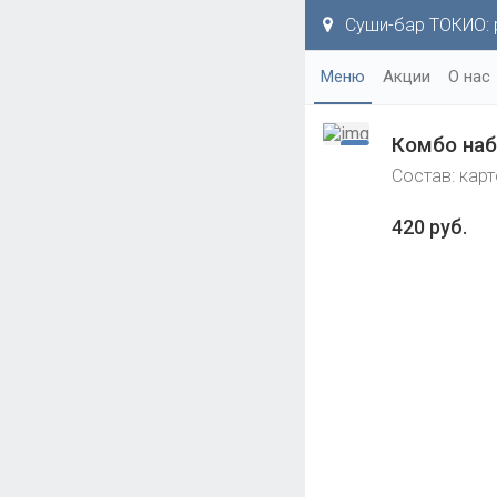
Суши-бар ТОКИО: р
Меню
Акции
О нас
Комбо на
Состав: карт
420 руб.