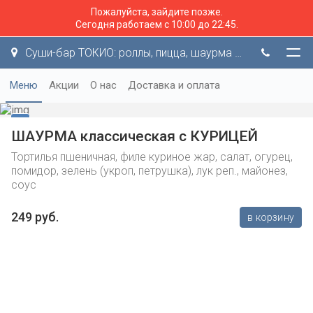
Пожалуйста, зайдите позже.
Сегодня работаем с 10:00 до 22:45.
Суши-бар ТОКИО: роллы, пицца, шаурма и не только!
Меню
Акции
О нас
Доставка и оплата
ШАУРМА классическая с КУРИЦЕЙ
Тортилья пшеничная, филе куриное жар, салат, огурец,
помидор, зелень (укроп, петрушка), лук реп., майонез,
соус
249 руб.
в корзину