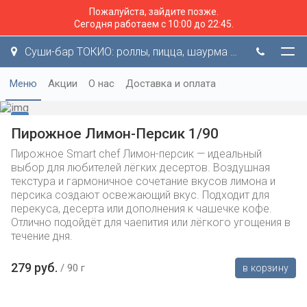
Пожалуйста, зайдите позже.
Сегодня работаем с 10:00 до 22:45.
Суши-бар ТОКИО: роллы, пицца, шаурма и не только!
Меню
Акции
О нас
Доставка и оплата
Пирожное Лимон-Персик 1/90
Пирожное Smart chef Лимон-персик — идеальный
выбор для любителей лёгких десертов. Воздушная
текстура и гармоничное сочетание вкусов лимона и
персика создают освежающий вкус. Подходит для
перекуса, десерта или дополнения к чашечке кофе.
Отлично подойдёт для чаепития или лёгкого угощения в
течение дня.
279 руб.
90 г
в корзину