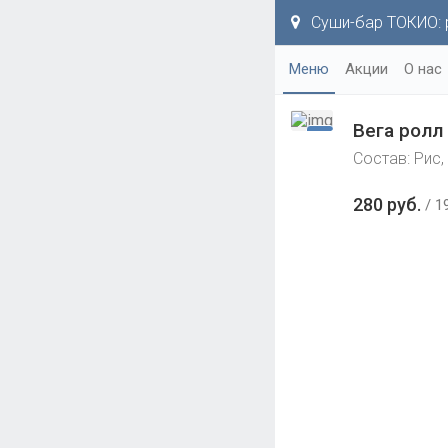
Суши-бар ТОКИО: р
Меню
Акции
О нас
Вега ролл
Состав: Рис,
280 руб.
1