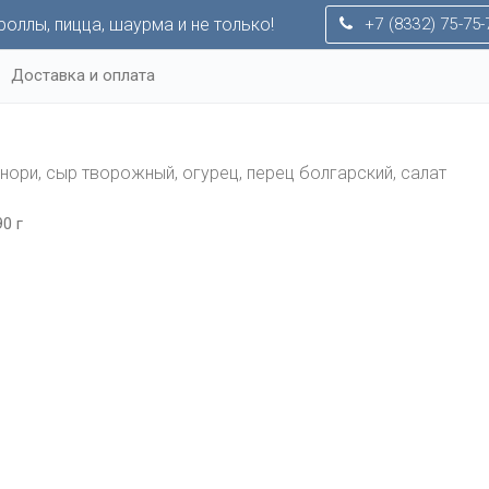
оллы, пицца, шаурма и не только!
+7 (8332) 75-75-
Доставка и оплата
 нори, сыр творожный, огурец, перец болгарский, салат
90 г