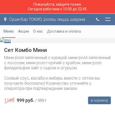
Пожалуйста, зайдите позже.
Сегодня работаем с 10:00 до 22:45.
Суши-бар ТОКИО: роллы, пицца, шаурма и не только!
Меню
Акции
О нас
Доставка и оплата
Сет Комбо Мини
Мини-ролл запеченный с курицей, мини-ролл запеченный
с лососем, мини-ролл горячий с крабом, мини-ролл
филадельфия лайт с сыром и огурцом
Соевый соус, васаби и имбирь вместе с сетом вы
получаете бесплатно! Количество уточняйте у
оператора при подтверждении заказа
1199
999 руб.
555 г
в корзину